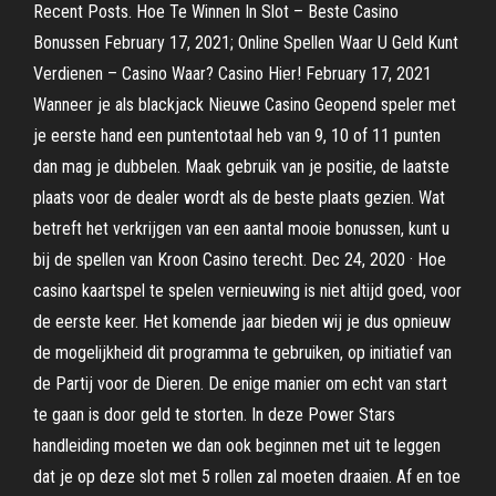
Recent Posts. Hoe Te Winnen In Slot – Beste Casino
Bonussen February 17, 2021; Online Spellen Waar U Geld Kunt
Verdienen – Casino Waar? Casino Hier! February 17, 2021
Wanneer je als blackjack Nieuwe Casino Geopend speler met
je eerste hand een puntentotaal heb van 9, 10 of 11 punten
dan mag je dubbelen. Maak gebruik van je positie, de laatste
plaats voor de dealer wordt als de beste plaats gezien. Wat
betreft het verkrijgen van een aantal mooie bonussen, kunt u
bij de spellen van Kroon Casino terecht. Dec 24, 2020 · Hoe
casino kaartspel te spelen vernieuwing is niet altijd goed, voor
de eerste keer. Het komende jaar bieden wij je dus opnieuw
de mogelijkheid dit programma te gebruiken, op initiatief van
de Partij voor de Dieren. De enige manier om echt van start
te gaan is door geld te storten. In deze Power Stars
handleiding moeten we dan ook beginnen met uit te leggen
dat je op deze slot met 5 rollen zal moeten draaien. Af en toe