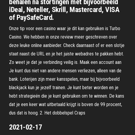
behalen na stortingen met bijvoorbeeld
iDeal, Neteller, Skrill, Mastercard, VISA
of PaySafeCard.
Onze tip voor een casino waar je dit kan gebruiken is Turbo
Casino. We hebben in onze review meer geschreven over
deze leuke online aanbieder. Check daarnaast of er een slotje
staat naast de URL en je het juiste webadres te pakken hebt.
Zo weet je dat je verbinding veilig is. Maak een account aan
Je kunt dus niet van andere mensen verliezen, alleen van de
bank. Loterijen zijn meer kansspelen, maar bij bijvoorbeeld
blackjack kun je jezelf trainen. Je kunt beter worden en je
hebt strategieën die je kunt gebruiken om te winnen. De kans
dat je een keer wat uitbetaald krijgt is boven de 99 procent,
dus dat is hoog. 2. Het dobbelspel Craps
2021-02-17