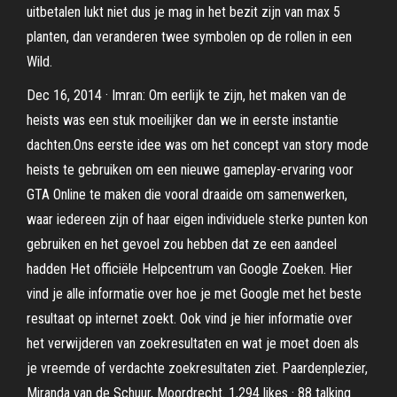
uitbetalen lukt niet dus je mag in het bezit zijn van max 5
planten, dan veranderen twee symbolen op de rollen in een
Wild.
Dec 16, 2014 · Imran: Om eerlijk te zijn, het maken van de
heists was een stuk moeilijker dan we in eerste instantie
dachten.Ons eerste idee was om het concept van story mode
heists te gebruiken om een nieuwe gameplay-ervaring voor
GTA Online te maken die vooral draaide om samenwerken,
waar iedereen zijn of haar eigen individuele sterke punten kon
gebruiken en het gevoel zou hebben dat ze een aandeel
hadden Het officiële Helpcentrum van Google Zoeken. Hier
vind je alle informatie over hoe je met Google met het beste
resultaat op internet zoekt. Ook vind je hier informatie over
het verwijderen van zoekresultaten en wat je moet doen als
je vreemde of verdachte zoekresultaten ziet. Paardenplezier,
Miranda van de Schuur, Moordrecht. 1,294 likes · 88 talking