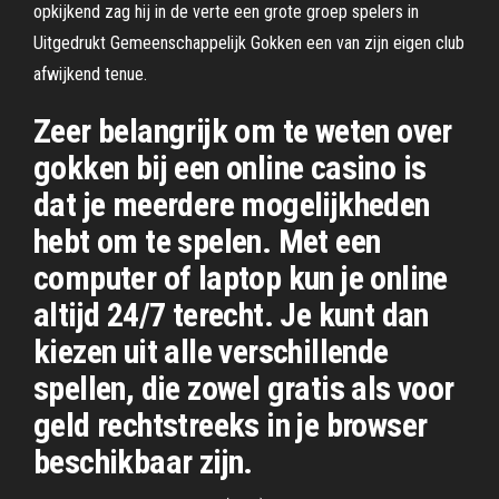
opkijkend zag hij in de verte een grote groep spelers in
Uitgedrukt Gemeenschappelijk Gokken een van zijn eigen club
afwijkend tenue.
Zeer belangrijk om te weten over
gokken bij een online casino is
dat je meerdere mogelijkheden
hebt om te spelen. Met een
computer of laptop kun je online
altijd 24/7 terecht. Je kunt dan
kiezen uit alle verschillende
spellen, die zowel gratis als voor
geld rechtstreeks in je browser
beschikbaar zijn.