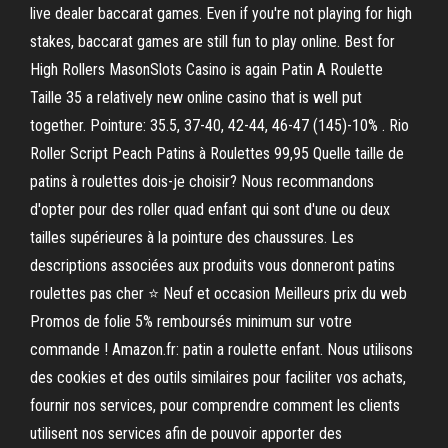
live dealer baccarat games. Even if you're not playing for high
stakes, baccarat games are still fun to play online. Best for
High Rollers MasonSlots Casino is again Patin A Roulette
Taille 35 a relatively new online casino that is well put
together. Pointure: 35.5, 37-40, 42-44, 46-47 (145)-10% . Rio
Roller Script Peach Patins à Roulettes 99,95 Quelle taille de
patins à roulettes dois-je choisir? Nous recommandons
d'opter pour des roller quad enfant qui sont d'une ou deux
tailles supérieures à la pointure des chaussures. Les
descriptions associées aux produits vous donneront patins
roulettes pas cher ⭐ Neuf et occasion Meilleurs prix du web
Promos de folie 5% remboursés minimum sur votre
commande ! Amazon.fr: patin a roulette enfant. Nous utilisons
des cookies et des outils similaires pour faciliter vos achats,
fournir nos services, pour comprendre comment les clients
utilisent nos services afin de pouvoir apporter des