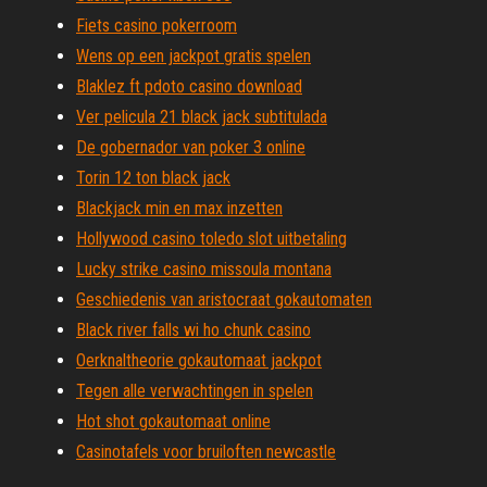
Fiets casino pokerroom
Wens op een jackpot gratis spelen
Blaklez ft pdoto casino download
Ver pelicula 21 black jack subtitulada
De gobernador van poker 3 online
Torin 12 ton black jack
Blackjack min en max inzetten
Hollywood casino toledo slot uitbetaling
Lucky strike casino missoula montana
Geschiedenis van aristocraat gokautomaten
Black river falls wi ho chunk casino
Oerknaltheorie gokautomaat jackpot
Tegen alle verwachtingen in spelen
Hot shot gokautomaat online
Casinotafels voor bruiloften newcastle