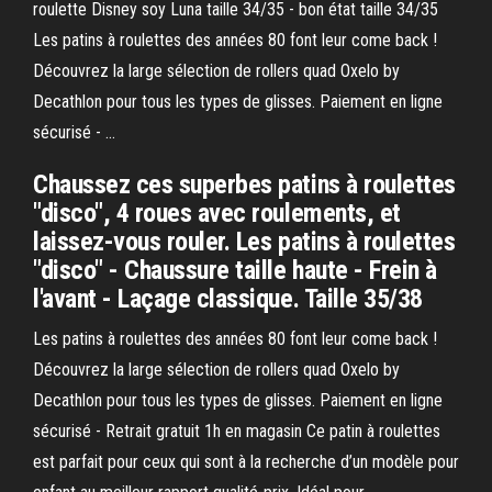
roulette Disney soy Luna taille 34/35 - bon état taille 34/35
Les patins à roulettes des années 80 font leur come back !
Découvrez la large sélection de rollers quad Oxelo by
Decathlon pour tous les types de glisses. Paiement en ligne
sécurisé - …
Chaussez ces superbes patins à roulettes
"disco", 4 roues avec roulements, et
laissez-vous rouler. Les patins à roulettes
"disco" - Chaussure taille haute - Frein à
l'avant - Laçage classique. Taille 35/38
Les patins à roulettes des années 80 font leur come back !
Découvrez la large sélection de rollers quad Oxelo by
Decathlon pour tous les types de glisses. Paiement en ligne
sécurisé - Retrait gratuit 1h en magasin Ce patin à roulettes
est parfait pour ceux qui sont à la recherche d’un modèle pour