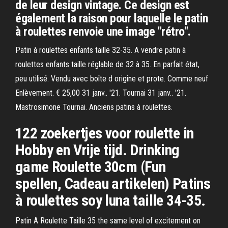
de leur design vintage. Ce design est
également la raison pour laquelle le patin
à roulettes renvoie une image "rétro".
Patin à roulettes enfants taille 32-35. A vendre patin à
roulettes enfants taille réglable de 32 à 35. En parfait état,
peu utilisé. Vendu avec boîte d origine et prote. Comme neuf
Enlèvement. € 25,00 31 janv.. '21. Tournai 31 janv.. '21.
Mastrosimone Tournai. Anciens patins à roulettes.
122 zoekertjes voor roulette in
Hobby en Vrije tijd. Drinking
game Roulette 30cm (Fun
spellen, Cadeau artikelen) Patins
à roulettes soy luna taille 34-35.
Patin A Roulette Taille 35 the same level of excitement on