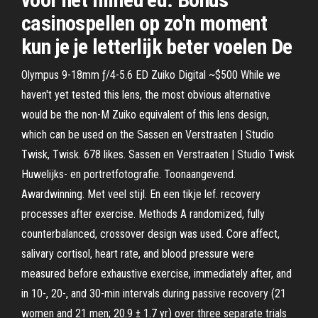
casinospellen op zo'n moment
kun je je letterlijk beter voelen De
Olympus 9-18mm ƒ/4-5.6 ED Zuiko Digital ~$500 While we
haven't yet tested this lens, the most obvious alternative
would be the non-M Zuiko equivalent of this lens design,
which can be used on the Sassen en Verstraaten | Studio
Twisk, Twisk. 678 likes. Sassen en Verstraaten | Studio Twisk
Huwelijks- en portretfotografie. Toonaangevend.
Awardwinning. Met veel stijl. En een tikje lef. recovery
processes after exercise. Methods A randomized, fully
counterbalanced, crossover design was used. Core affect,
salivary cortisol, heart rate, and blood pressure were
measured before exhaustive exercise, immediately after, and
in 10-, 20-, and 30-min intervals during passive recovery (21
women and 21 men; 20.9 ± 1.7 yr) over three separate trials