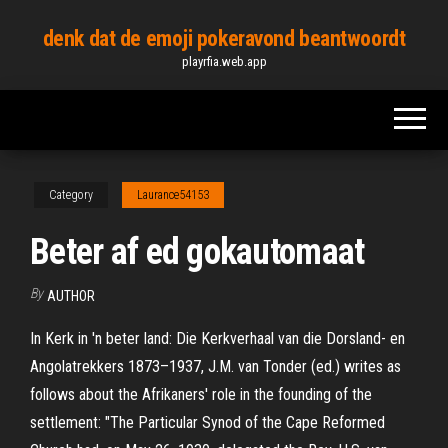
Skip
denk dat de emoji pokeravond beantwoordt
to
playrfia.web.app
the
content
Category
Laurance54153
Beter af ed gokautomaat
By
AUTHOR
In Kerk in 'n beter land: Die Kerkverhaal van die Dorsland- en
Angolatrekkers 1873–1937, J.M. van Tonder (ed.) writes as
follows about the Afrikaners' role in the founding of the
settlement: "The Particular Synod of the Cape Reformed