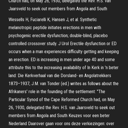
Church had, on May 26, 1930, delegated the Rev. H.S. van
Jaarsveld to seek out members from Angola and South
Wessells H, Fuciarelli K, Hansen J, et al. Synthetic
melanotropic peptide initiates erections in men with
psychogenic erectile dysfunction; double-blind, placebo
controlled crossover study. J Urol Erectile dysfunction or ED
occurs when a man experiences difficulty getting and keeping
an erection. ED is increasing in men under age 40 and some
attribute this to the increasing availability of In Kerk in 'n beter
land: Die Kerkverhaal van die Dorsland- en Angolatrekkers
1873–1937, J.M. van Tonder (ed.) writes as follows about the
Afrikaners' role in the founding of the settlement: "The
Particular Synod of the Cape Reformed Church had, on May
26, 1930, delegated the Rev. H.S. van Jaarsveld to seek out
members from Angola and South Keuzes voor een beter
Nederland Daarover gaan voor ons deze verkiezingen: over