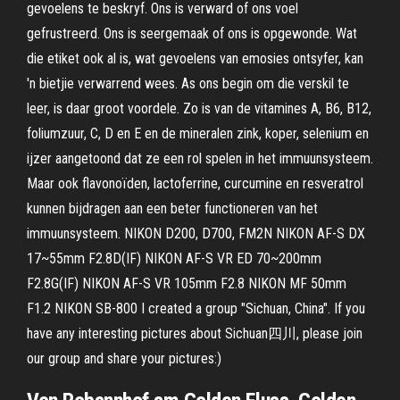
gevoelens te beskryf. Ons is verward of ons voel
gefrustreerd. Ons is seergemaak of ons is opgewonde. Wat
die etiket ook al is, wat gevoelens van emosies ontsyfer, kan
'n bietjie verwarrend wees. As ons begin om die verskil te
leer, is daar groot voordele. Zo is van de vitamines A, B6, B12,
foliumzuur, C, D en E en de mineralen zink, koper, selenium en
ijzer aangetoond dat ze een rol spelen in het immuunsysteem.
Maar ook flavonoïden, lactoferrine, curcumine en resveratrol
kunnen bijdragen aan een beter functioneren van het
immuunsysteem. NIKON D200, D700, FM2N NIKON AF-S DX
17~55mm F2.8D(IF) NIKON AF-S VR ED 70~200mm
F2.8G(IF) NIKON AF-S VR 105mm F2.8 NIKON MF 50mm
F1.2 NIKON SB-800 I created a group "Sichuan, China". If you
have any interesting pictures about Sichuan四川, please join
our group and share your pictures:)