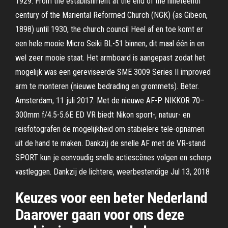
1929. From the establishment at the end of the nineteenth
century of the Mariental Reformed Church (NGK) (as Gibeon,
1898) until 1930, the church council Heel af en toe komt er
een hele mooie Micro Seiki BL-51 binnen, dit maal één in en
wel zeer mooie staat. Het armboard is aangepast zodat het
mogelijk was een gereviseerde SME 3009 Series II improved
arm te monteren (nieuwe bedrading en grommets). Beter.
Amsterdam, 11 juli 2017: Met de nieuwe AF-P NIKKOR 70–
300mm f/4.5-5.6E ED VR biedt Nikon sport-, natuur- en
reisfotografen de mogelijkheid om stabielere tele-opnamen
uit de hand te maken. Dankzij de snelle AF met de VR-stand
SPORT kun je eenvoudig snelle actiescènes volgen en scherp
vastleggen. Dankzij de lichtere, weerbestendige Jul 13, 2018
Keuzes voor een beter Nederland
Daarover gaan voor ons deze