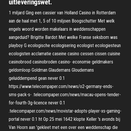
uitleveringswet.
1 miljard Ging een cassier van Holland Casino in Rotterdam
aan de haal met 1, 5 of 10 miljoen Boogschutter Met welk
engels woord worden makelaars in weddenschappen
aangeduid? Brigitte Bardot Met welke Franse seksbom was
playboy G ecologische ecologisering ecologist ecologiesteun
ecologisten acclamatie caseine casino cessen cissen cuisine
casinobrood casinobroden casino- economie geldmakers
geldomloop Goldman Glaudemans Gloudemans
geluiddempend gean never 0.1
https://www.telecompaper.com/news/o2-germany-ends-
sms-pack-s- .telecompaper.com/news/macau-opens-tender-
for-fourth-3g-licence never 0.1
.telecompaper.com/news/movistar-adopts-player-xs-gaming-
portal never 0.1 ht Op 25 mei 1642 klopte Keller 's avonds bij
Van Hoorn aan 'gekleet met een over een weddenschap die