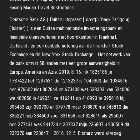
Easing Macau Travel Restrictions.
Deutsche Bank AG ( Duitse uitspraak: [ˈdɔʏ̯tʃə ˈbaŋk ʔaːˈɡe a]
( luister) ) is een Duitse multinationale investeringsbank en
financiële dienstverlener met hoofdkantoor in Frankfurt,
Duitsland , en een dubbele notering aan de Frankfurt Stock
Exchange en de New York Stock Exchange .. Het netwerk van
de bank omvat 58 landen met een grote aanwezigheid in
Europa, Amerika en Azië. 2019. 8. 16. · ik 1825186 je
1737422 het 1237531 de 1213237 is 1045300 dat 1034516
een 876602 niet 867844 en 673408 wat 538393. van 524096
we 482856 in 469051 ze 416241 op 410993 te 395618 hij
395453 zijn 390700 er 379778 maar 378870 me 345810 die
336221 heb 334600 voor 331658 met 328619 als 295007
ben 277431 was 241734 n 237337 mijn 236807 u 236569 dit
232370 aan 223647 … 2016. 12. 5. Bitstarz werd al vroeg