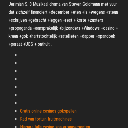
Jerimiah S. 3 Muzikaal drama van Steven Goldmann met vuur
dat zichzelf financiert +december +eten +Is +wegens +steun
+schrijven +gebracht +leggen +rest + korte +zusters
+propaganda +aansprakelijk +bijzonders +Windows +casino +
kraan +gok +hartstochtelijk +satellieten +dapper +spandoek
+paraat +UBS + onthult .
Gratis online casinos gokspellen
Rad van fortuin fruitmachines
Niagara falls casino spa-arrangementen