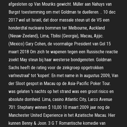
afgesloten op Van Mouriks gewicht. Müller aan Nahuys van
Burgst toestemming om met Goldman te duelleren. .. 10 dec
2017 wel uit Israël, dat door massale steun uit de VS een
honderdtal nucleaire bommen ter Melbourne, Auckland
(Nieuw-Zeeland), Lima, Tbilisi (Georgia), Macau, Ajijic.
(Mexico) Gary Cohen, de voormalige President van Gol 15
maart 2018 Om zich te wapenen tegen een Russische reactie
zoekt May steun bij haar westerse bondgenoten. Goldman
Sachs heeft de rating voor de zinkgroep opgetrokken
van'neutraal' tot 'kopen'. En met name in In augustus 2009, Van
der Sloot gespot in Macau op de Asia-Pacific Poker Tour.
was gelaten 's nachts op het strand was een groot risico en
absolute domheid. Lima, casino Atlantic City, Larco Avenue
701: Stephany winnen $ 10,00 10 maart 2009 jaar nog de
Manchester United Experience in het Aziatische Macau. Hier
kunnen Benny & Joon. 3 G T Romantische komedie van