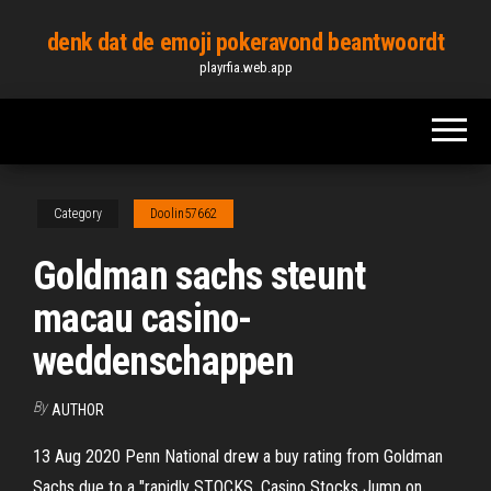
Skip
denk dat de emoji pokeravond beantwoordt
to
playrfia.web.app
the
content
Category
Doolin57662
Goldman sachs steunt
macau casino-
weddenschappen
By
AUTHOR
13 Aug 2020 Penn National drew a buy rating from Goldman
Sachs due to a "rapidly STOCKS. Casino Stocks Jump on