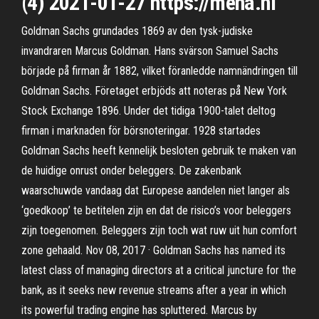
(4) 2021-01-27 https://mena.nl
Goldman Sachs grundades 1869 av den tysk-judiske
invandraren Marcus Goldman. Hans svärson Samuel Sachs
började på firman år 1882, vilket föranledde namnändringen till
Goldman Sachs. Företaget erbjöds att noteras på New York
Stock Exchange 1896. Under det tidiga 1900-talet deltog
firman i marknaden för börsnoteringar. 1928 startades
Goldman Sachs heeft kennelijk besloten gebruik te maken van
de huidige onrust onder beleggers. De zakenbank
waarschuwde vandaag dat Europese aandelen niet langer als
‘goedkoop’ te betitelen zijn en dat de risico’s voor beleggers
zijn toegenomen. Beleggers zijn toch wat ruw uit hun comfort
zone gehaald. Nov 08, 2017 · Goldman Sachs has named its
latest class of managing directors at a critical juncture for the
bank, as it seeks new revenue streams after a year in which
its powerful trading engine has spluttered. Marcus by